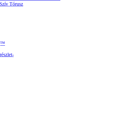
 Szív Tórusz
g™
észlet-