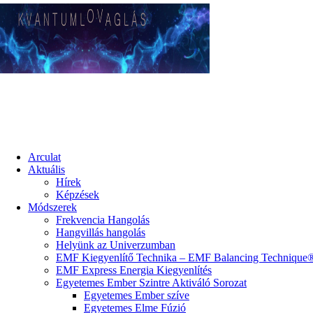
Arculat
Aktuális
Hírek
Képzések
Módszerek
Frekvencia Hangolás
Hangvillás hangolás
Helyünk az Univerzumban
EMF Kiegyenlítő Technika – EMF Balancing Technique
EMF Express Energia Kiegyenlítés
Egyetemes Ember Szintre Aktiváló Sorozat
Egyetemes Ember szíve
Egyetemes Elme Fúzió