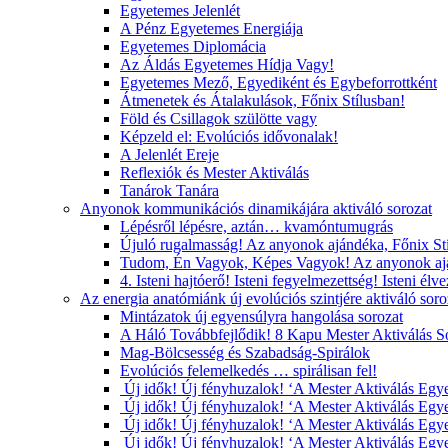
Egyetemes Jelenlét
A Pénz Egyetemes Energiája
Egyetemes Diplomácia
Az Áldás Egyetemes Hídja Vagy!
Egyetemes Mező, Egyediként és Egybeforrottként
Átmenetek és Átalakulások, Főnix Stílusban!
Föld és Csillagok szülötte vagy
Képzeld el: Evolúciós idővonalak!
A Jelenlét Ereje
Reflexiók és Mester Aktiválás
Tanárok Tanára
Anyonok kommunikációs dinamikájára aktiváló sorozat
Lépésről lépésre, aztán… kvamóntumugrás
Újuló rugalmasság! Az anyonok ajándéka, Főnix St
Tudom, Én Vagyok, Képes Vagyok! Az anyonok ajá
4. Isteni hajtóerő! Isteni fegyelmezettség! Isteni élv
Az energia anatómiánk új evolúciós szintjére aktiváló soro
Mintázatok új egyensúlyra hangolása sorozat
A Háló Továbbfejlődik! 8 Kapu Mester Aktiválás S
Mag-Bölcsesség és Szabadság-Spirálok
Evolúciós felemelkedés … spirálisan fel!
Új idők! Új fényhuzalok! ‘A Mester Aktiválás E
Új idők! Új fényhuzalok! ‘A Mester Aktiválás E
Új idők! Új fényhuzalok! ‘A Mester Aktiválás E
Új idők! Új fényhuzalok! ‘A Mester Aktiválás E