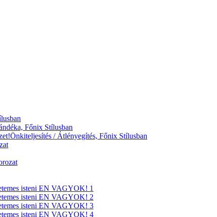
ílusban
ndéka, Főnix Stílusban
ezet!Önkiteljesítés / Átlényegítés, Főnix Stílusban
zat
orozat
gyetemes isteni EN VAGYOK! 1
gyetemes isteni EN VAGYOK! 2
gyetemes isteni EN VAGYOK! 3
gyetemes isteni EN VAGYOK! 4