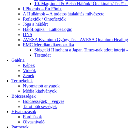
10. Mag-tudat & Belső Hálónk! Önaktualizálás #1:
I Phoenix – Én Főnix
A Hullámok – A tudatos átalakítás művészete
Reflexiók / Önreflexiók
Jóga a hálóért
HálóLogika – LatticeLogic
DNS
AVESA Kvantum Gyógyítás – AVESA Quantum Healin
EMC Meridián diagnosztika
Shigeaki Hinohara a Japan Times-nak adott interjú -r
Testtudat
Galéria
Képek
Videók
Zenék
Termékeink
Nyomtatott anyagok
Média kiadványok
Bölcsességek
Bölcsességek – vegyes
Tarot bölcsességek
Hivatkozások
Fordítások
Olvasnivaló
Partnerek